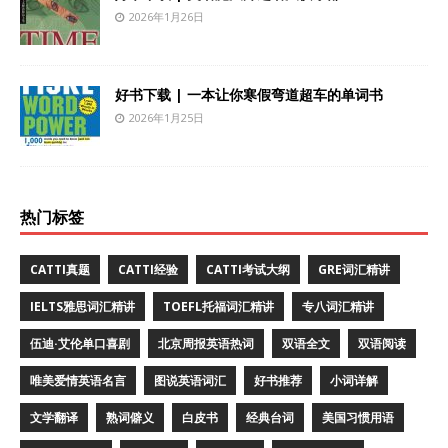
2026年1月26日
好书下载 | 一本让你寒假弯道超车的单词书
2026年1月25日
热门标签
CATTI真题
CATTI经验
CATTI考试大纲
GRE词汇精讲
IELTS雅思词汇精讲
TOEFL托福词汇精讲
专八词汇精讲
伍迪·艾伦单口喜剧
北京周报英语热词
双语全文
双语阅读
唯美爱情英语名言
图说英语词汇
好书推荐
小词详解
文学翻译
熟词僻义
白皮书
经典台词
美国习惯用语