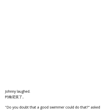
Johnny laughed.
约翰尼笑了。
"Do you doubt that a good swimmer could do that?" asked