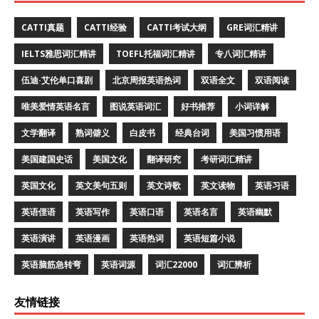
CATTI真题
CATTI经验
CATTI考试大纲
GRE词汇精讲
IELTS雅思词汇精讲
TOEFL托福词汇精讲
专八词汇精讲
伍迪·艾伦单口喜剧
北京周报英语热词
双语全文
双语阅读
唯美爱情英语名言
图说英语词汇
好书推荐
小词详解
文学翻译
熟词僻义
白皮书
经典台词
美国习惯用语
美国建国史话
美国文化
翻译研究
考研词汇精讲
英国文化
英文美句五则
英文诗歌
英文读物
英语习语
英语俚语
英语写作
英语口语
英语名言
英语幽默
英语演讲
英语漫画
英语热词
英语短篇小说
英语脑筋急转弯
英语词源
词汇22000
词汇辨析
友情链接