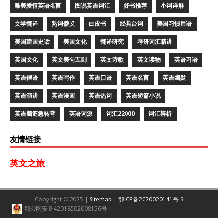
唯美爱情英语名言
图说英语词汇
好书推荐
小词详解
文学翻译
熟词僻义
白皮书
经典台词
美国习惯用语
美国建国史话
美国文化
翻译研究
考研词汇精讲
英国文化
英文美句五则
英文诗歌
英文读物
英语习语
英语俚语
英语写作
英语口语
英语名言
英语幽默
英语演讲
英语漫画
英语热词
英语短篇小说
英语脑筋急转弯
英语词源
词汇22000
词汇辨析
友情链接
英文之旅
Copyright © 2025 |
Sitemap
|
鄂ICP备2020020141号-3
鄂公网安备42018502008156号