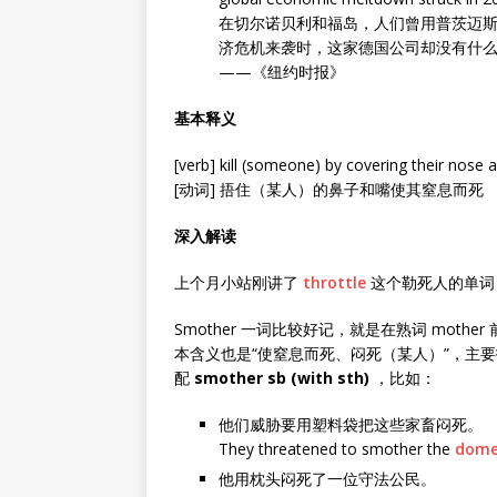
在切尔诺贝利和福岛，人们曾用普茨迈斯
济危机来袭时，这家德国公司却没有什
——《纽约时报》
基本释义
[verb] kill (someone) by covering their nose
[动词] 捂住（某人）的鼻子和嘴使其窒息而死
深入解读
上个月小站刚讲了
throttle
这个勒死人的单词，
Smother 一词比较好记，就是在熟词 mothe
本含义也是“使窒息而死、闷死（某人）”，主
配
smother sb (with sth)
，比如：
他们威胁要用塑料袋把这些家畜闷死。
They threatened to smother the
dome
他用枕头闷死了一位守法公民。