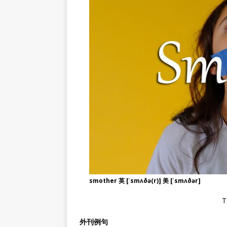
smother 英 [ˈsmʌðə(r)] 美 [ˈsmʌðər]
T
外刊例句