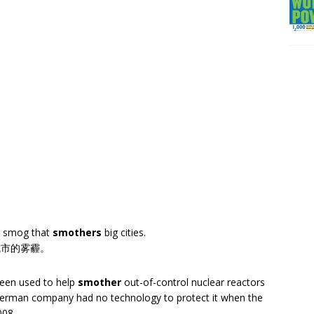
he smog that
smothers
big cities.
城市的雾霾。
een used to help
smother
out-of-control nuclear reactors
German company had no technology to protect it when the
008.