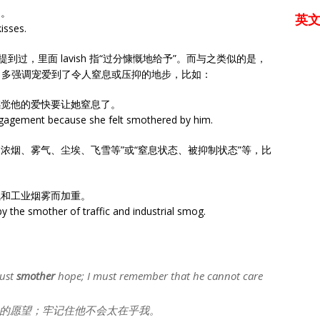
吻。
英
isses.
到过，里面 lavish 指“过分慷慨地给予”。而与之类似的是，
爱”，多强调宠爱到了令人窒息或压抑的地步，比如：
感觉他的爱快要让她窒息了。
engagement because she felt smothered by him.
窒息的浓烟、雾气、尘埃、飞雪等”或“窒息状态、被抑制状态”等，比
气和工业烟雾而加重。
y the smother of traffic and industrial smog.
must
smother
hope; I must remember that he cannot care
的愿望；牢记住他不会太在乎我。