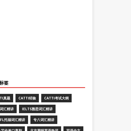
标签
TTI真题
CATTI经验
CATTI考试大纲
E词汇精讲
IELTS雅思词汇精讲
EFL托福词汇精讲
专八词汇精讲
·艾伦单口喜剧
北京周报英语热词
双语全文