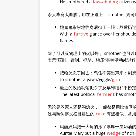
He smothered a
law-abiding
citizen w
杀人毕竟太血腥，用在正道上， smother 则
她鬼鬼祟祟地往身后扫了一眼，然后扔
With a
furtive
glance over her shoulde
flames.
除了可以灭物理上的火以外， smother 也
表示“压制、钳制、扼杀、镇压”某种活动或过
把哈欠忍了回去；憋住不笑出声来；刚
to smother a yawn/giggle/
grin
最近的政治动荡扼杀了及早缔结和平协
The latest political
ferment
has smothe
无论是闷死人还是闷熄火，一般都是用比较厚的物料
这与熟词僻义栏目讲过的
cake
有些相似，常
玛丽姨妈把一大角的涂了厚厚一层奶油
Auntie Mary put a huge
wedge
of rich