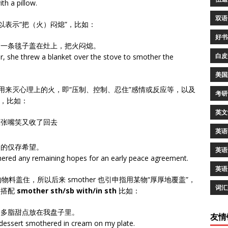
ith a pillow.
双语
可以表示“把（火）闷熄”，比如：
好书
过一条毯子盖在灶上，把火闷熄。
白皮
r, she threw a blanket over the stove to smother the
美国
可以用来灭心理上的火，即“压制、控制、忍住”感情或反应等，以及
考研
程，比如：
英文
想张嘴笑又收了回去
英语
定的仅存希望。
英语
red any remaining hopes for an early peace agreement.
英语
盖住，所以后来 smother 也引申指用某物“厚厚地覆盖”，
词汇
用搭配
smother sth/sb with/in sth
比如：
的多脂甜点放在我盘子里。
友情
 dessert smothered in cream on my plate.