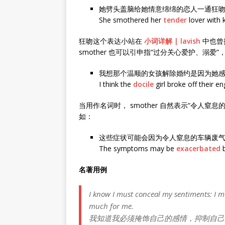
她劈头盖脑给她情意绵绵的恋人一通狂
She smothered her
tender
lover with k
狂吻这个表达小站在
小词详解 | lavish
中也曾提
smother 也可以引申指“过分关心爱护、溺
我想那个温顺的女孩解除婚约是因为她
I think the
docile
girl broke off their 
当用作名词时， smother 自然表示“令人
如：
这些症状可能会因为令人窒息的车辆废
The symptoms may be
exacerbated
b
名著用例
I know I must conceal my sentiments: I 
much for me.
我知道我必须掩饰自己的感情，抑制自己