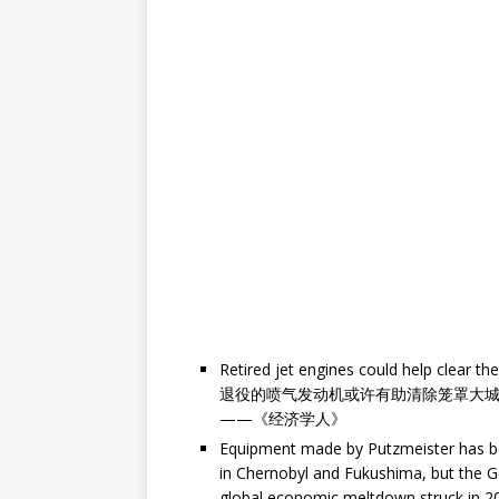
Retired jet engines could help clear t
退役的喷气发动机或许有助清除笼罩大
——《经济学人》
Equipment made by Putzmeister has b
in Chernobyl and Fukushima, but the 
global economic meltdown struck in 2