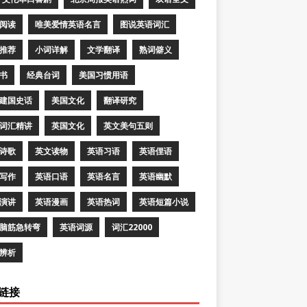
阅读
唯美爱情英语名言
图说英语词汇
推荐
小词详解
文学翻译
熟词僻义
书
经典台词
美国习惯用语
建国史话
美国文化
翻译研究
词汇精讲
英国文化
英文美句五则
诗歌
英文读物
英语习语
英语俚语
写作
英语口语
英语名言
英语幽默
演讲
英语漫画
英语热词
英语短篇小说
脑筋急转弯
英语词源
词汇22000
辨析
链接