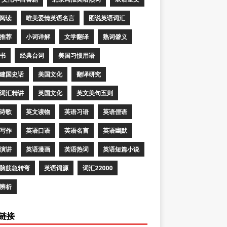
阅读
唯美爱情英语名言
图说英语词汇
推荐
小词详解
文学翻译
熟词僻义
书
经典台词
美国习惯用语
建国史话
美国文化
翻译研究
词汇精讲
英国文化
英文美句五则
诗歌
英文读物
英语习语
英语俚语
写作
英语口语
英语名言
英语幽默
演讲
英语漫画
英语热词
英语短篇小说
脑筋急转弯
英语词源
词汇22000
辨析
链接