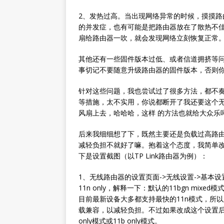
2、发热过高。当出现网络异常的时候，摸摸
的并发症，也有可能是把路由器放在了散热不
扇给路由器一吹，就会发现网络立刻恢复正常
其他还有一些固件版本过低、或者信道拥挤等
事切记不要随意升级路由器的固件版本，否则你
针对这些问题，我也尝试过了很多方法，都不
等措施，太不实用，你说都断开了我还要这个
风扇上去，哈哈哈，这样 的方法也就给大众乐
后来我细细想了下，既然主要还是负载过高路
减轻负担不就好了嘛。抱着这个态度，我简单
下是设置截图（以TP Link路由器为例）：
1、无线路由器的设置页面->无线设置->基本设置
11n only，解释一下：默认的11bgn mix
目前最新设备大多都支持最快的11n模式，所以路
载兼容，以减轻负担。不过如果改成这个设置后，
only模式或11b only模式。