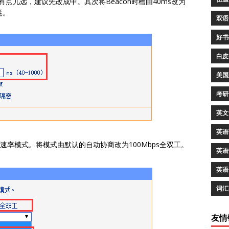
有点儿远，建议先改成中。其次将Beacon时槽由40ms改为
耗。
双语
好书
白皮
美国
考研
英文
英语
口速率模式。将模式由默认的自动协商改为100Mbps全双工。
英语
英语
词汇
友情