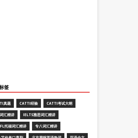
标签
TTI真题
CATTI经验
CATTI考试大纲
E词汇精讲
IELTS雅思词汇精讲
EFL托福词汇精讲
专八词汇精讲
·艾伦单口喜剧
北京周报英语热词
双语全文