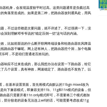
路由器机身，会发现温度较平时过高。这类问题通常是负载过高
佳的角落里造成的。如果是第二种，把路由器放到通风处，用风
。
问题，不过这些都是次要问题，就不详述了。不过强调一下，没
会深刻理解邓爷爷说的“稳定压倒一切”这句话的内涵。
奏效，比如前面说的什么断开联网终端设备和给路由器吹风降温
无线路由器干嘛呢。网上还有神人，把路由器挖个洞，加个电脑
呵乐呵，不是咱们普通老百姓玩的。
由器响应不过来造成的，那么我想办法在设置一下路由器，给它
改了几个设置，真有神效，网速稳定了、路由器也不发热了。以
，在基本设置里面，首先将模式由默认的11bgn mixed改为
ed模式是向下兼容模式，即兼容支持11b、11g和11n模式的设备，但
由器只需要开着11n only模式即可，不需要将三个模式都加
部分较老的设备无法连上wifi的话，可能需要考虑改成11g