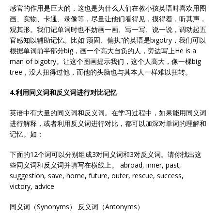
感官的作用是巨大的，这也是为什么人们在教小孩英语时喜欢用图
画、实物、卡通、录像等，尽量让他们看得见，摸得着，听其声，
观其形。我们记单词时也不妨画一画、写一写、说一说，调动起五
官感知以辅助记忆。比如“顽固、偏执”的英语是bigotry，我们可以
根据单词前半部分big，画一个高大自负的人，旁边写上He is a
man of bigotry。让这个图画提示我们，这个人高大，像一棵big
tree，没人扭得过他，而他的头脑也与其本人一样难以扭转。
4.利用同义词和反义词进行对比记忆
英语中有大量的同义词和反义词。在学习过程中，如果能用同义词
进行解释，或者利用反义词进行对比，都可以加深对单词的理解和
记忆。如：
下面的12个词可以分别组成3对同义词和3对反义词。请你找出这
些同义词和反义词并填写在横线上。 abroad, inner, past,
suggestion, save, home, future, outer, rescue, success,
victory, advice
同义词（Synonyms） 反义词（Antonyms）