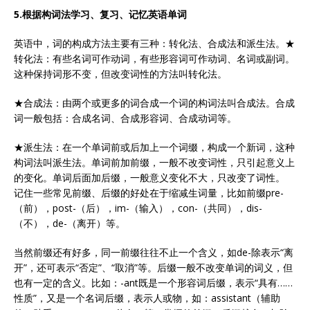
5.根据构词法学习、复习、记忆英语单词
英语中，词的构成方法主要有三种：转化法、合成法和派生法。★
转化法：有些名词可作动词，有些形容词可作动词、名词或副词。
这种保持词形不变，但改变词性的方法叫转化法。
★合成法：由两个或更多的词合成一个词的构词法叫合成法。合成
词一般包括：合成名词、合成形容词、合成动词等。
★派生法：在一个单词前或后加上一个词缀，构成一个新词，这种
构词法叫派生法。单词前加前缀，一般不改变词性，只引起意义上
的变化。单词后面加后缀，一般意义变化不大，只改变了词性。
记住一些常见前缀、后缀的好处在于缩减生词量，比如前缀pre-
（前），post-（后），im-（输入），con-（共同），dis-
（不），de-（离开）等。
当然前缀还有好多，同一前缀往往不止一个含义，如de-除表示“离
开”，还可表示“否定”、“取消”等。后缀一般不改变单词的词义，但
也有一定的含义。比如：-ant既是一个形容词后缀，表示“具有……
性质”，又是一个名词后缀，表示人或物，如：assistant（辅助