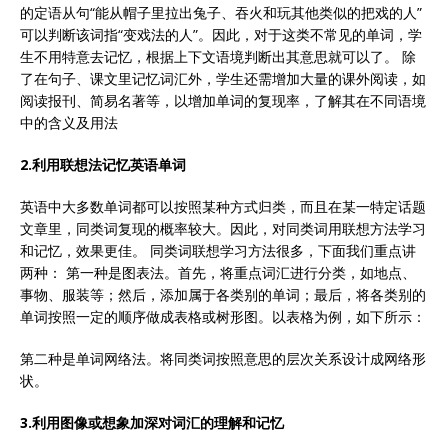
的定语从句“能从帽子里拉出兔子、吞火和玩其他类似的把戏的人”
可以判断该词指“变戏法的人”。因此，对于这类不常见的单词，学
生不用特意去记忆，根据上下文语境判断出其意思就可以了。 除
了在句子、课文里记忆词汇外，学生还需增加大量的课外阅读，如
阅读报刊、简易名著等，以增加单词的复现率，了解其在不同语境
中的含义及用法
2.利用联想法记忆英语单词
英语中大多数单词都可以按照某种方式归类，而且在某一特定话题
文章里，同类词复现的概率较大。因此，对同类词用联想方法学习
和记忆，效果更佳。 同类词联想学习方法很多，下面我们重点讲
两种： 第一种是图表法。首先，将重点词汇进行分类，如地点、
事物、服装等；然后，添加属于各类别的单词；最后，将各类别的
单词按照一定的顺序做成表格或树形图。以表格为例，如下所示：
第二种是单词网络法。将同类词按照意思的层次关系设计成网络形
状。
3.利用图像或想象加深对词汇的理解和记忆