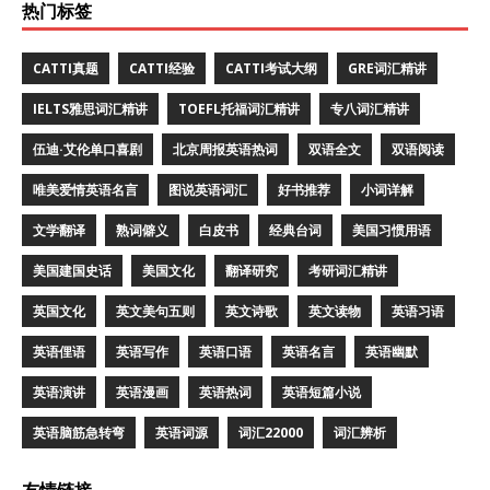
热门标签
CATTI真题
CATTI经验
CATTI考试大纲
GRE词汇精讲
IELTS雅思词汇精讲
TOEFL托福词汇精讲
专八词汇精讲
伍迪·艾伦单口喜剧
北京周报英语热词
双语全文
双语阅读
唯美爱情英语名言
图说英语词汇
好书推荐
小词详解
文学翻译
熟词僻义
白皮书
经典台词
美国习惯用语
美国建国史话
美国文化
翻译研究
考研词汇精讲
英国文化
英文美句五则
英文诗歌
英文读物
英语习语
英语俚语
英语写作
英语口语
英语名言
英语幽默
英语演讲
英语漫画
英语热词
英语短篇小说
英语脑筋急转弯
英语词源
词汇22000
词汇辨析