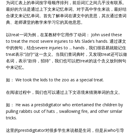
为词汇表上的单词按字母顺序排列，前后词汇之间几乎没有联系。
最好的方法是通过上下文来记忆单词。对于高中学生来说，最好结
合课文来记忆单词。首先了解单词在课文中的意思，其次通过查词
典、老师课堂的教学来学习它的其他意思。
以treat一词为例，在某教材中它用作了动词： John used these
to treat the most severe injuries to Ms Slade’s hands. 通过课文
中的例句，结合severe injuries to ... hands，我们很容易就能记住
treat表示“治疗”这一含义。当我们查词典时，又发现treat还可以做
名词，表示“款待，招待”，我们也可以把treat的这个含义放到例句
中来记忆。
如： We took the kids to the zoo as a special treat.
在阅读过程中，我们也可以通过上下文语境来猜测单词的含义。
如： He was a prestidigitator who entertained the children by
pulling rabbits out of hats，swallowing fire, and other similar
tricks.
这里的prestidigitator对很多学生来说都是生词，但是从who引导