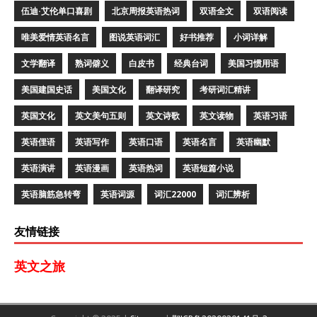
伍迪·艾伦单口喜剧
北京周报英语热词
双语全文
双语阅读
唯美爱情英语名言
图说英语词汇
好书推荐
小词详解
文学翻译
熟词僻义
白皮书
经典台词
美国习惯用语
美国建国史话
美国文化
翻译研究
考研词汇精讲
英国文化
英文美句五则
英文诗歌
英文读物
英语习语
英语俚语
英语写作
英语口语
英语名言
英语幽默
英语演讲
英语漫画
英语热词
英语短篇小说
英语脑筋急转弯
英语词源
词汇22000
词汇辨析
友情链接
英文之旅