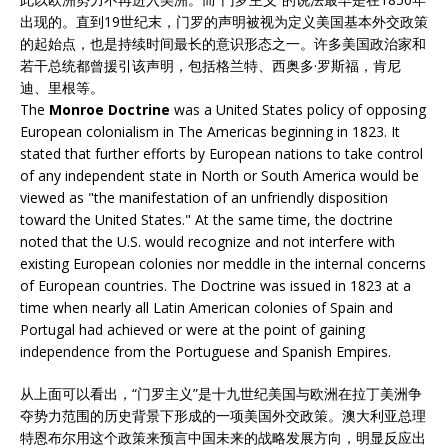
出现的。直到19世纪末，门罗的声明被视为定义美国基本外交政策
的起始点，也是持续时间最长的意识形态之一。许多美国政治家和
若干总统都曾援引该声明，包括格兰特、西奥多·罗斯福，肯尼
迪、里根等。
The
Monroe Doctrine
was a United States policy of opposing
European colonialism in The Americas beginning in 1823. It
stated that further efforts by European nations to take control
of any independent state in North or South America would be
viewed as "the manifestation of an unfriendly disposition
toward the United States." At the same time, the doctrine
noted that the U.S. would recognize and not interfere with
existing European colonies nor meddle in the internal concerns
of European countries. The Doctrine was issued in 1823 at a
time when nearly all Latin American colonies of Spain and
Portugal had achieved or were at the point of gaining
independence from the Portuguese and Spanish Empires.
从上面可以看出，“门罗主义”是十九世纪美国与欧洲在拉丁美洲争
夺势力范围的历史背景下形成的一项美国外交政策。澳大利亚总理
特恩布尔用这个政策来预言中国未来的战略发展方向，明显反应出