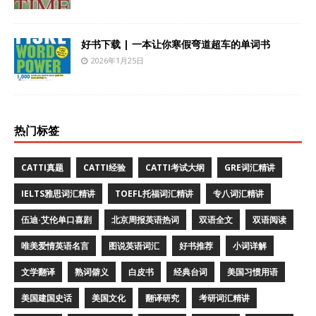
好书下载 | 一本让你寒假弯道超车的单词书
2026年1月25日
热门标签
CATTI真题
CATTI经验
CATTI考试大纲
GRE词汇精讲
IELTS雅思词汇精讲
TOEFL托福词汇精讲
专八词汇精讲
伍迪·艾伦单口喜剧
北京周报英语热词
双语全文
双语阅读
唯美爱情英语名言
图说英语词汇
好书推荐
小词详解
文学翻译
熟词僻义
白皮书
经典台词
美国习惯用语
美国建国史话
美国文化
翻译研究
考研词汇精讲