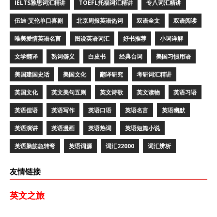
IELTS雅思词汇精讲
TOEFL托福词汇精讲
专八词汇精讲
伍迪·艾伦单口喜剧
北京周报英语热词
双语全文
双语阅读
唯美爱情英语名言
图说英语词汇
好书推荐
小词详解
文学翻译
熟词僻义
白皮书
经典台词
美国习惯用语
美国建国史话
美国文化
翻译研究
考研词汇精讲
英国文化
英文美句五则
英文诗歌
英文读物
英语习语
英语俚语
英语写作
英语口语
英语名言
英语幽默
英语演讲
英语漫画
英语热词
英语短篇小说
英语脑筋急转弯
英语词源
词汇22000
词汇辨析
友情链接
英文之旅