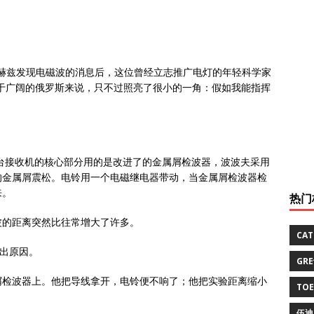
学家赫兹发现电磁波的消息后，这位曾经立志推广电灯的年轻科学家
于广阔的俄罗斯来说，只不过照亮了很小的一角：假如我能指挥
这台接收机的核心部分用的是改进了的金属屑检波器，波波夫采用
的金属屑震松。电铃用一个电磁继电器带动，当金属屑检波器检
来。
热门
波的距离突然比往常增大了许多。
CA
不出原因。
GR
屑检波器上。他把导线拿开，电铃便不响了；他把实验距离缩小
TO
伍迪