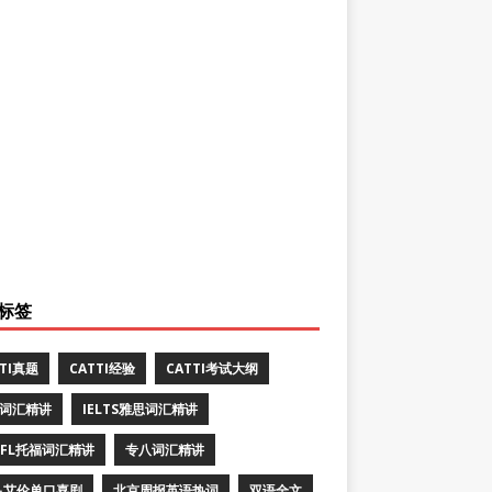
标签
TTI真题
CATTI经验
CATTI考试大纲
E词汇精讲
IELTS雅思词汇精讲
EFL托福词汇精讲
专八词汇精讲
·艾伦单口喜剧
北京周报英语热词
双语全文