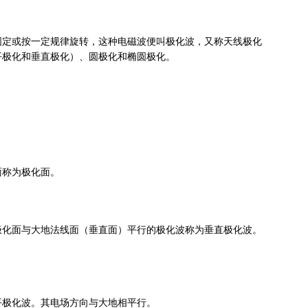
固定或按一定规律旋转，这种电磁波便叫极化波，又称天线极化
平极化和垂直极化）、圆极化和椭圆极化。
面称为极化面。
极化面与大地法线面（垂直面）平行的极化波称为垂直极化波。
平极化波。其电场方向与大地相平行。