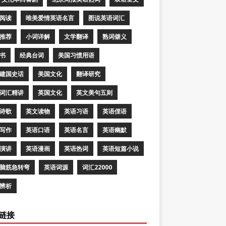
阅读
唯美爱情英语名言
图说英语词汇
推荐
小词详解
文学翻译
熟词僻义
书
经典台词
美国习惯用语
建国史话
美国文化
翻译研究
词汇精讲
英国文化
英文美句五则
诗歌
英文读物
英语习语
英语俚语
写作
英语口语
英语名言
英语幽默
演讲
英语漫画
英语热词
英语短篇小说
脑筋急转弯
英语词源
词汇22000
辨析
链接