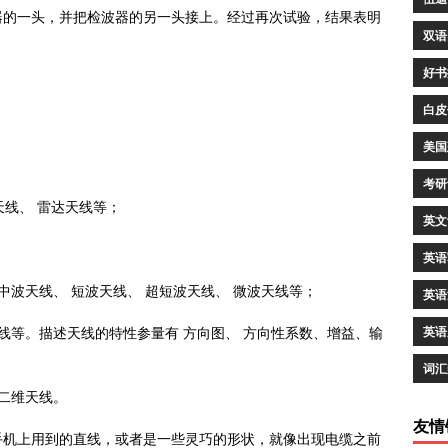
器的一头，并把检波器的另一头接上。经过再次试验，结果表明
双语
好书
白皮
美国
考研
天线、 雷达天线等；
英文
英语
波天线、 短波天线、 超短波天线、 微波天线等；
英语
线等。描述天线的特性参量有 方向图、 方向性系数、增益、输
英语
词汇
二维天线。
友情
手机上用到的直线，或者是一些灵巧的形状，就像出现电缆之前