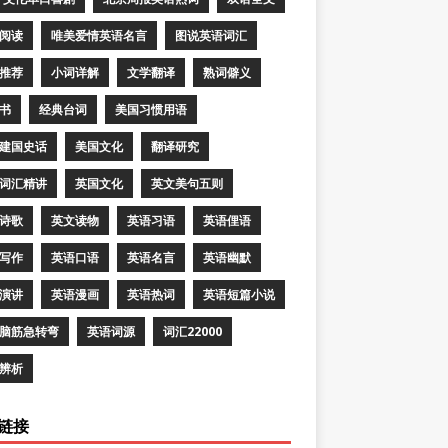
阅读
唯美爱情英语名言
图说英语词汇
推荐
小词详解
文学翻译
熟词僻义
书
经典台词
美国习惯用语
建国史话
美国文化
翻译研究
词汇精讲
英国文化
英文美句五则
诗歌
英文读物
英语习语
英语俚语
写作
英语口语
英语名言
英语幽默
演讲
英语漫画
英语热词
英语短篇小说
脑筋急转弯
英语词源
词汇22000
辨析
链接