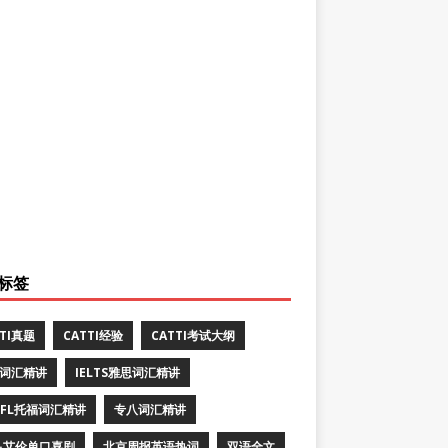
标签
TTI真题
CATTI经验
CATTI考试大纲
E词汇精讲
IELTS雅思词汇精讲
EFL托福词汇精讲
专八词汇精讲
·艾伦单口喜剧
北京周报英语热词
双语全文