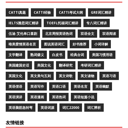
CATTI真题
CATTI经验
CATTI考试大纲
GRE词汇精讲
IELTS雅思词汇精讲
TOEFL托福词汇精讲
专八词汇精讲
伍迪·艾伦单口喜剧
北京周报英语热词
双语全文
双语阅读
唯美爱情英语名言
图说英语词汇
好书推荐
小词详解
文学翻译
熟词僻义
白皮书
经典台词
美国习惯用语
美国建国史话
美国文化
翻译研究
考研词汇精讲
英国文化
英文美句五则
英文诗歌
英文读物
英语习语
英语俚语
英语写作
英语口语
英语名言
英语幽默
英语演讲
英语漫画
英语热词
英语短篇小说
英语脑筋急转弯
英语词源
词汇22000
词汇辨析
友情链接