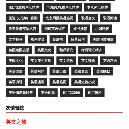
IELTS雅思词汇精讲
TOEFL托福词汇精讲
专八词汇精讲
伍迪·艾伦单口喜剧
北京周报英语热词
双语全文
双语阅读
唯美爱情英语名言
图说英语词汇
好书推荐
小词详解
文学翻译
熟词僻义
白皮书
经典台词
美国习惯用语
美国建国史话
美国文化
翻译研究
考研词汇精讲
英国文化
英文美句五则
英文诗歌
英文读物
英语习语
英语俚语
英语写作
英语口语
英语名言
英语幽默
英语演讲
英语漫画
英语热词
英语短篇小说
英语脑筋急转弯
英语词源
词汇22000
词汇辨析
友情链接
英文之旅