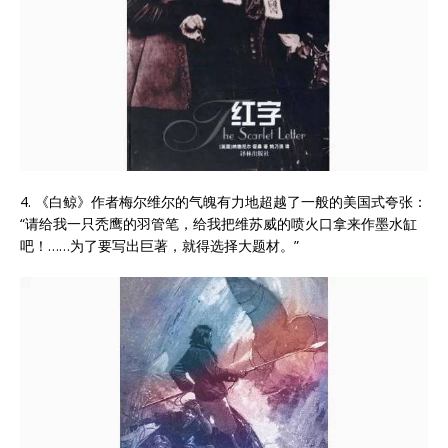
4. 《白鲸》作者梅尔维尔的气魄有力地超越了一般的美国式夸张：
“请给我一只秃鹰的羽管笔，给我把维苏威的喷火口拿来作墨水缸
吧！……为了要写出巨著，就得选择大题材。”