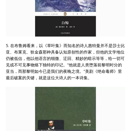
5. 在布鲁姆看来，以《草叶集》而知名的诗人惠特曼并不是莎士比
亚、布莱克、狄金森那种具备认知原创性的作家，但他的文学地位
仍被低估，他以他语言的细微、迂回、精妙的暗示等等，给一切可
见或不可见事物烙下独特的印记。“他就是人类堕落前黎明时分的
亚当，而那黎明如今已是我们的夜晚之境。”美剧《绝命毒师》里
最后破案的关键，就是这位大诗人的一本诗集。