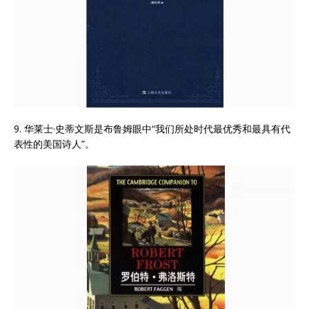
9. 华莱士·史蒂文斯是布鲁姆眼中“我们所处时代最优秀和最具有代
表性的美国诗人”。