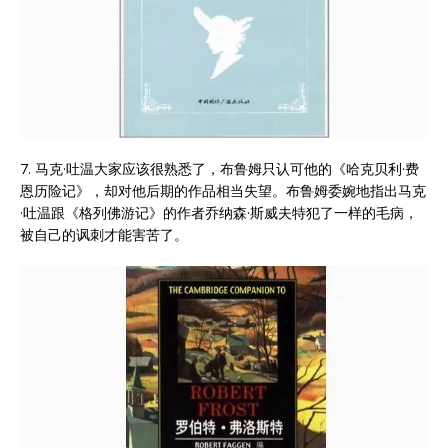
7. 马克·吐温大家应该很熟悉了，布鲁姆只认可他的《哈克贝利·费
恩历险记》，却对他后期的作品相当失望。布鲁姆委婉地指出马克
·吐温跟《格列佛游记》的作者乔纳森·斯威夫特犯了一样的毛病，
被自己的讽刺才能害苦了。