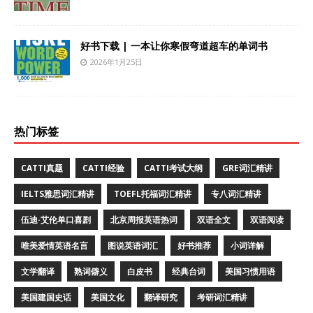
好书下载 | 一本让你寒假弯道超车的单词书
2026年1月25日
热门标签
CATTI真题
CATTI经验
CATTI考试大纲
GRE词汇精讲
IELTS雅思词汇精讲
TOEFL托福词汇精讲
专八词汇精讲
伍迪·艾伦单口喜剧
北京周报英语热词
双语全文
双语阅读
唯美爱情英语名言
图说英语词汇
好书推荐
小词详解
文学翻译
熟词僻义
白皮书
经典台词
美国习惯用语
美国建国史话
美国文化
翻译研究
考研词汇精讲