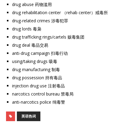
drug abuse 药物滥用
drug rehabilitation center （rehab center）戒毒所
drug-related crimes 涉毒犯罪
drug lords 毒枭
drug trafficking rings/cartels 贩毒集团
drug deal 毒品交易
anti-drug campaign 扫毒行动
using/taking drugs 吸毒
drug manufacturing 制毒
drug possession 持有毒品
injection drug use 注射毒品
narcotics control bureau 禁毒局
anti-narcotics police 缉毒警
英语热词