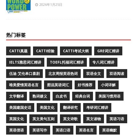
2026年1月25日
热门标签
CATTI真题
CATTI经验
CATTI考试大纲
GRE词汇精讲
IELTS雅思词汇精讲
TOEFL托福词汇精讲
专八词汇精讲
伍迪·艾伦单口喜剧
北京周报英语热词
双语全文
双语阅读
唯美爱情英语名言
图说英语词汇
好书推荐
小词详解
文学翻译
熟词僻义
白皮书
经典台词
美国习惯用语
美国建国史话
美国文化
翻译研究
考研词汇精讲
英国文化
英文美句五则
英文诗歌
英文读物
英语习语
英语俚语
英语写作
英语口语
英语名言
英语幽默