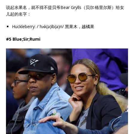
说起水果名，就不得不提贝爷Bear Grylls（贝尔·格里尔斯）给女
儿起的名字：
Huckleberry: /ˈhʌk(ə)lb(ə)ri/ 黑果木，越橘果
#5 Blue;Sir;Rumi