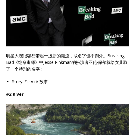
明星大腕很容易带起一股新的潮流，取名字也不例外。Breaking
Bad《绝命毒师》中Jesse Pinkman的扮演者亚伦·保尔就给女儿取
了一个特别的名字：
Story: /ˈstɔːri/ 故事
#2 River