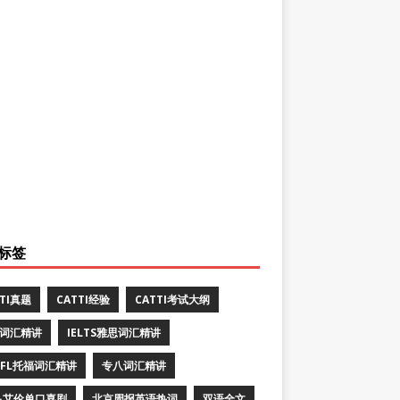
标签
TTI真题
CATTI经验
CATTI考试大纲
E词汇精讲
IELTS雅思词汇精讲
EFL托福词汇精讲
专八词汇精讲
·艾伦单口喜剧
北京周报英语热词
双语全文