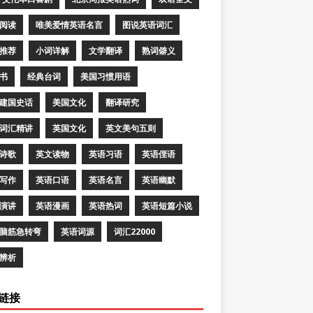
阅读
唯美爱情英语名言
图说英语词汇
推荐
小词详解
文学翻译
熟词僻义
书
经典台词
美国习惯用语
建国史话
美国文化
翻译研究
词汇精讲
英国文化
英文美句五则
诗歌
英文读物
英语习语
英语俚语
写作
英语口语
英语名言
英语幽默
演讲
英语漫画
英语热词
英语短篇小说
脑筋急转弯
英语词源
词汇22000
辨析
链接