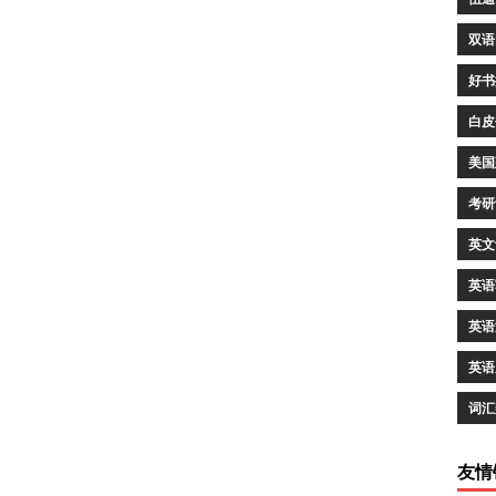
双语
好书
白皮
美国
考研
英文
英语
英语
英语
词汇
友情