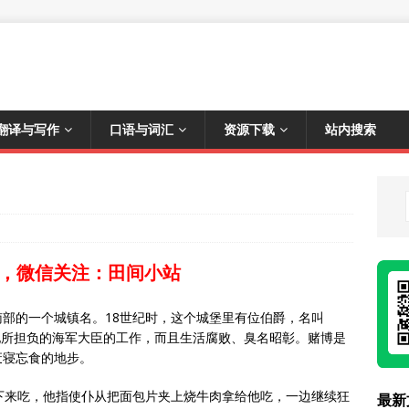
翻译与写作
口语与词汇
资源下载
站内搜索
，微信关注：田间小站
英国东南部的一个城镇名。18世纪时，这个城堡里有位伯爵，名叫
任不了他所担负的海军大臣的工作，而且生活腐败、臭名昭彰。赌博是
废寝忘食的地步。
下来吃，他指使仆从把面包片夹上烧牛肉拿给他吃，一边继续狂
最新