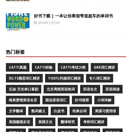
好书下载 | 一本让你寒假弯道超车的单词书
2026年1月25日
热门标签
CATTI真题
CATTI经验
CATTI考试大纲
GRE词汇精讲
IELTS雅思词汇精讲
TOEFL托福词汇精讲
专八词汇精讲
伍迪·艾伦单口喜剧
北京周报英语热词
双语全文
双语阅读
唯美爱情英语名言
图说英语词汇
好书推荐
小词详解
文学翻译
熟词僻义
白皮书
经典台词
美国习惯用语
美国建国史话
美国文化
翻译研究
考研词汇精讲