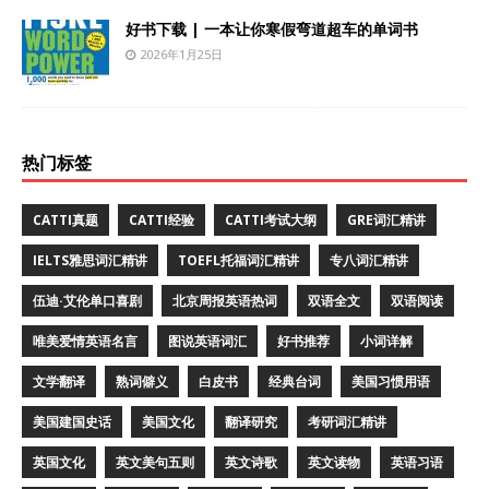
好书下载 | 一本让你寒假弯道超车的单词书
2026年1月25日
热门标签
CATTI真题
CATTI经验
CATTI考试大纲
GRE词汇精讲
IELTS雅思词汇精讲
TOEFL托福词汇精讲
专八词汇精讲
伍迪·艾伦单口喜剧
北京周报英语热词
双语全文
双语阅读
唯美爱情英语名言
图说英语词汇
好书推荐
小词详解
文学翻译
熟词僻义
白皮书
经典台词
美国习惯用语
美国建国史话
美国文化
翻译研究
考研词汇精讲
英国文化
英文美句五则
英文诗歌
英文读物
英语习语