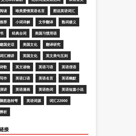
阅读
唯美爱情英语名言
图说英语词汇
推荐
小词详解
文学翻译
熟词僻义
书
经典台词
美国习惯用语
建国史话
美国文化
翻译研究
词汇精讲
英国文化
英文美句五则
诗歌
英文读物
英语习语
英语俚语
写作
英语口语
英语名言
英语幽默
演讲
英语漫画
英语热词
英语短篇小说
脑筋急转弯
英语词源
词汇22000
辨析
链接