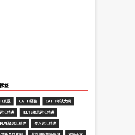
标签
TTI真题
CATTI经验
CATTI考试大纲
E词汇精讲
IELTS雅思词汇精讲
EFL托福词汇精讲
专八词汇精讲
·艾伦单口喜剧
北京周报英语热词
双语全文