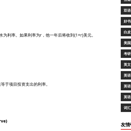
双语
好书
白皮
为利率。如果利率为r，他一年后将收到(1+r)美元。
美国
考研
英文
英语
值等于项目投资支出的利率。
英语
英语
词汇
ve)
友情