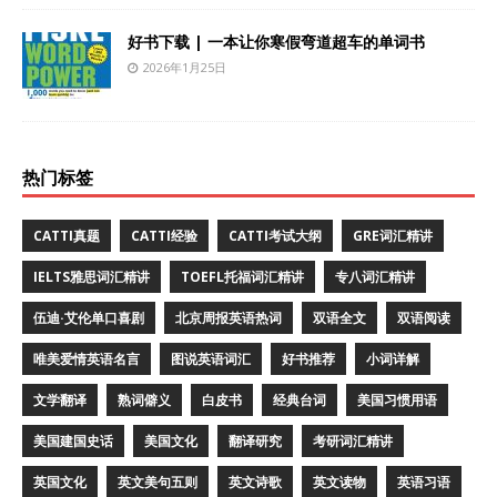
好书下载 | 一本让你寒假弯道超车的单词书
2026年1月25日
热门标签
CATTI真题
CATTI经验
CATTI考试大纲
GRE词汇精讲
IELTS雅思词汇精讲
TOEFL托福词汇精讲
专八词汇精讲
伍迪·艾伦单口喜剧
北京周报英语热词
双语全文
双语阅读
唯美爱情英语名言
图说英语词汇
好书推荐
小词详解
文学翻译
熟词僻义
白皮书
经典台词
美国习惯用语
美国建国史话
美国文化
翻译研究
考研词汇精讲
英国文化
英文美句五则
英文诗歌
英文读物
英语习语