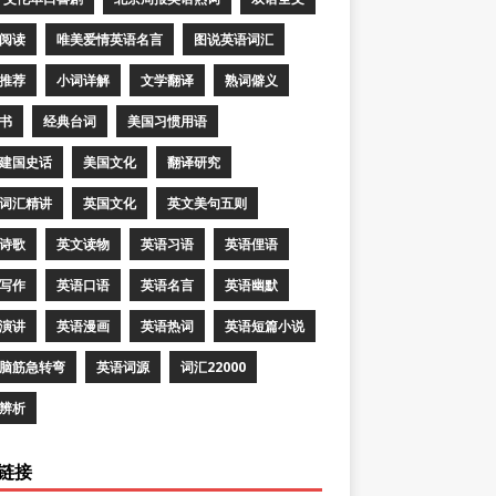
阅读
唯美爱情英语名言
图说英语词汇
推荐
小词详解
文学翻译
熟词僻义
书
经典台词
美国习惯用语
建国史话
美国文化
翻译研究
词汇精讲
英国文化
英文美句五则
诗歌
英文读物
英语习语
英语俚语
写作
英语口语
英语名言
英语幽默
演讲
英语漫画
英语热词
英语短篇小说
脑筋急转弯
英语词源
词汇22000
辨析
链接