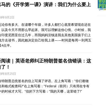
巴马的《开学第一课》演讲：我们为什么要上
？
18年9月2日
无论你有多大、在读哪个年级，许多人都打心底里希望现在还在
，以及今天不用那么早起床。我可以理解这份心情。小时候，我
在印度尼西亚住过几年，而我妈妈没钱送我去其他美国孩子们上
地方去读书，因此她决定自己给我上课——时间是每周一到周五
晨4点半。
语阅读 | 英语老师纠正特朗普签名信错误：这
错了！
18年8月25日
有特朗普总统签名的信上写满了评语。左上角写着：“你们都做
和格式检查吗?”右上角写着：“Federal（联邦）只有用在专有
中的时候才大写。”信的下方写着：“我的天哪，这里错了!”