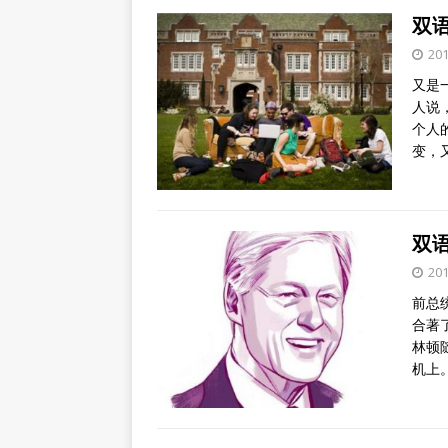
双语
20
又是
人说
个人
变，
双语
20
前总统比
合著了
林顿
机上