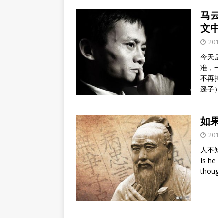
马
文
20
今天
准，
不再
遥子
如
20
人不
Is he
thoug