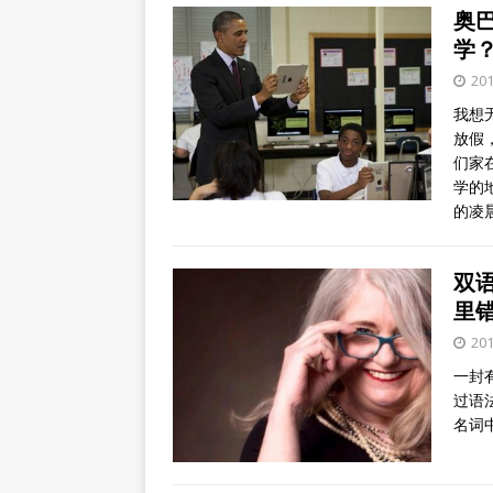
奥
学
20
我想
放假
们家
学的
的凌
双
里
20
一封
过语法
名词