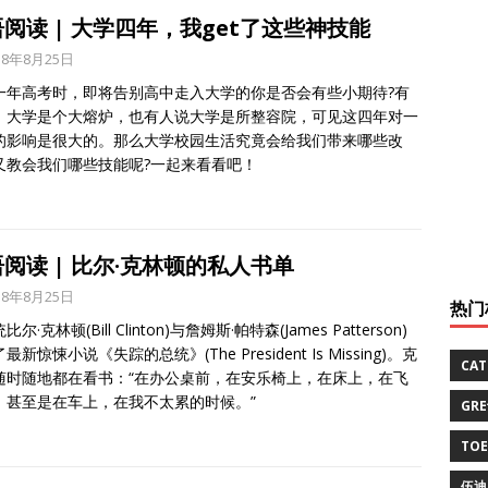
阅读 | 大学四年，我get了这些神技能
18年8月25日
一年高考时，即将告别高中走入大学的你是否会有些小期待?有
，大学是个大熔炉，也有人说大学是所整容院，可见这四年对一
的影响是很大的。那么大学校园生活究竟会给我们带来哪些改
又教会我们哪些技能呢?一起来看看吧！
阅读 | 比尔·克林顿的私人书单
18年8月25日
热门
尔·克林顿(Bill Clinton)与詹姆斯·帕特森(James Patterson)
最新惊悚小说《失踪的总统》(The President Is Missing)。克
CA
随时随地都在看书：“在办公桌前，在安乐椅上，在床上，在飞
。甚至是在车上，在我不太累的时候。”
GR
TO
伍迪