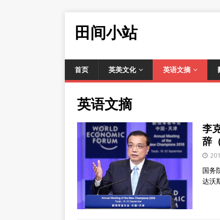
田间小站
首页
英美文化
英语文摘
英语文摘
李
辞
20
国务
达沃